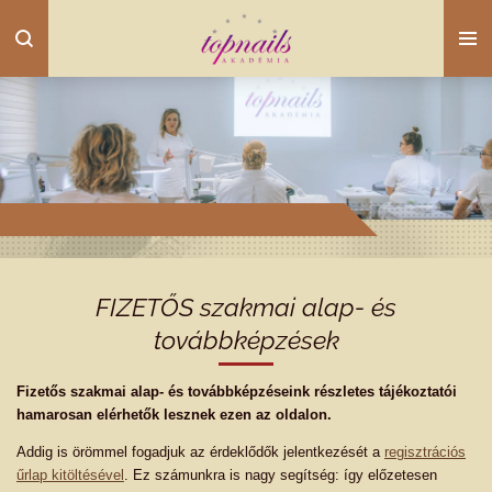
Skip
to
main
content
FIZETŐS szakmai alap- és
továbbképzések
Fizetős szakmai alap- és továbbképzéseink részletes tájékoztatói
hamarosan elérhetők lesznek ezen az oldalon.
Addig is örömmel fogadjuk az érdeklődők jelentkezését a
regisztrációs
űrlap kitöltésével
. Ez számunkra is nagy segítség: így előzetesen