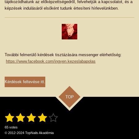
tájékozódhatunk az előképzettségedről, felvehetjük a kapcsolatot, és a
képzések indulásáról elsőként tudunk értesíteni hírlevelünkben.
További felmerülő kérdések tisztázására messenger elérhetőség:
https://www.facebook.com/ingyen.kezeslabapolas
Kérdések feltevése itt.
TOP
1
2
3
4
5
S
R
u
a
b
s
s
s
s
s
m
t
65 votes
i
i
© 2012-2024 TopNails Akadémia
t
t
t
t
t
t
r
n