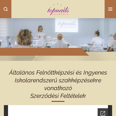
Skip
to
main
content
Általános Felnőttképzési és Ingyenes
Iskolarendszerű szakképzésekre
vonatkozó
Szerződési Feltételek